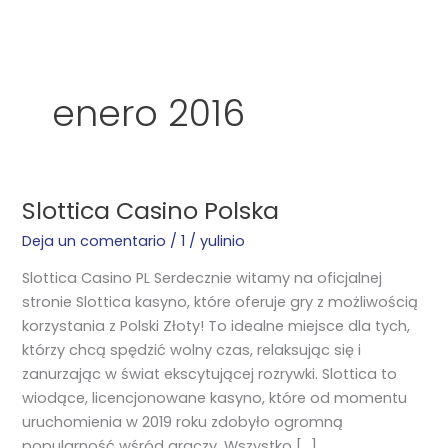
Ir
al
contenido
enero 2016
Slottica Casino Polska
Slottica
Casino
Deja un comentario
/
1
/
yulinio
Polska
Slottica Casino PL Serdecznie witamy na oficjalnej
stronie Slottica kasyno, które oferuje gry z możliwością
korzystania z Polski Złoty! To idealne miejsce dla tych,
którzy chcą spędzić wolny czas, relaksując się i
zanurzając w świat ekscytującej rozrywki. Slottica to
wiodące, licencjonowane kasyno, które od momentu
uruchomienia w 2019 roku zdobyło ogromną
popularność wśród graczy. Wszystko […]